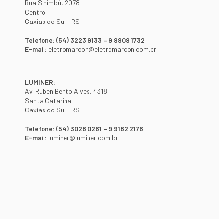
Rua Sinimbú, 2078
Centro
Caxias do Sul - RS
Telefone: (54) 3223 9133 – 9 9909 1732
E-mail:
eletromarcon@eletromarcon.com.br
LUMINER:
Av. Ruben Bento Alves, 4318
Santa Catarina
Caxias do Sul - RS
Telefone: (54) 3028 0261 – 9 9182 2176
E-mail:
luminer@luminer.com.br